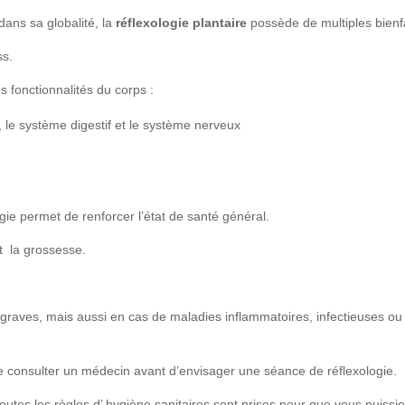
dans sa globalité, la
réflexologie plantaire
possède de multiples bienfa
ss.
es fonctionnalités du corps :
, le système digestif et le système nerveux
logie permet de renforcer l’état de santé général.
t la grossesse.
 graves, mais aussi en cas de maladies inflammatoires, infectieuses ou
e consulter un médecin avant d’envisager une séance de réflexologie.
toutes les règles d’ hygiène sanitaires sont prises pour que vous puissi