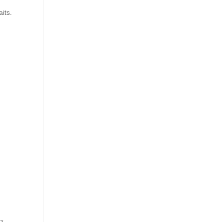
its.
ez