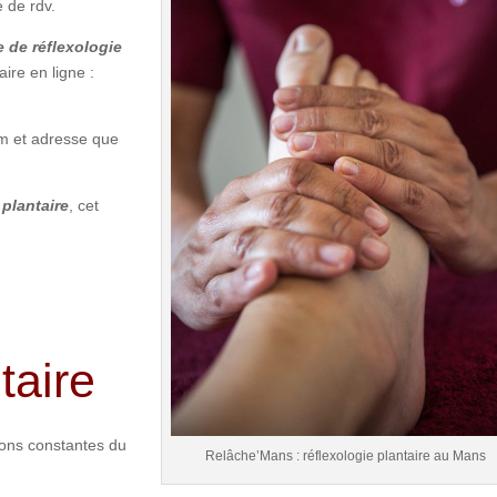
e de rdv.
 de réflexologie
aire en ligne :
om et adresse que
 plantaire
, cet
taire
ions constantes du
Relâche’Mans : réflexologie plantaire au Mans