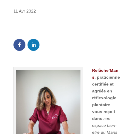
11 Avr 2022
0
Shares
Relâche’Man
s
, praticienne
certifiée et
agréée en
réflexologie
plantaire
vous reçoit
dans
son
espace bien-
être au Mans