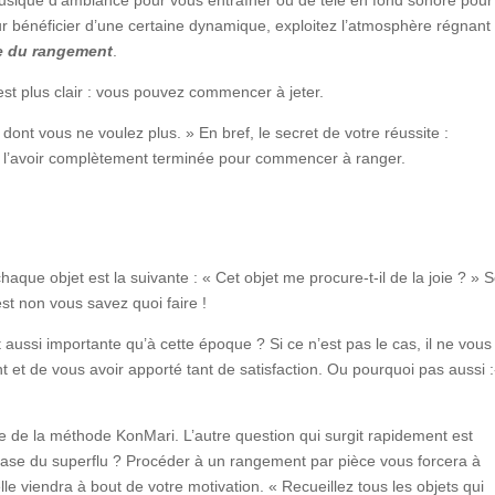
our bénéficier d’une certaine dynamique, exploitez l’atmosphère régnant
e du rangement
.
est plus clair : vous pouvez commencer à jeter.
nt vous ne voulez plus. » En bref, le secret de votre réussite :
e l’avoir complètement terminée pour commencer à ranger.
aque objet est la suivante : « Cet objet me procure-t-il de la joie ? » 
est non vous savez quoi faire !
 aussi importante qu’à cette époque ? Si ce n’est pas le cas, il ne vous
ant et de vous avoir apporté tant de satisfaction. Ou pourquoi pas aussi 
iale de la méthode KonMari. L’autre question qui surgit rapidement est
rase du superflu ? Procéder à un rangement par pièce vous forcera à
lle viendra à bout de votre motivation. « Recueillez tous les objets qui