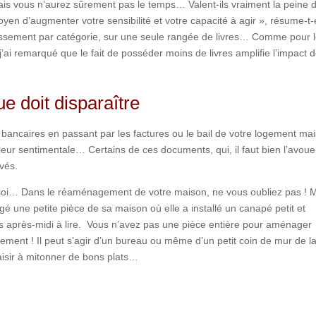
ais vous n’aurez sûrement pas le temps… Valent-ils vraiment la peine d
yen d’augmenter votre sensibilité et votre capacité à agir », résume-t-e
assement par catégorie, sur une seule rangée de livres… Comme pour 
 j’ai remarqué que le fait de posséder moins de livres amplifie l’impact 
e doit disparaître
 bancaires en passant par les factures ou le bail de votre logement ma
ur sentimentale… Certains de ces documents, qui, il faut bien l’avoue
ivés.
r soi… Dans le réaménagement de votre maison, ne vous oubliez pas ! 
 une petite pièce de sa maison où elle a installé un canapé petit et
s après-midi à lire. Vous n’avez pas une pièce entière pour aménager
lement ! Il peut s’agir d’un bureau ou même d’un petit coin de mur de l
aisir à mitonner de bons plats…