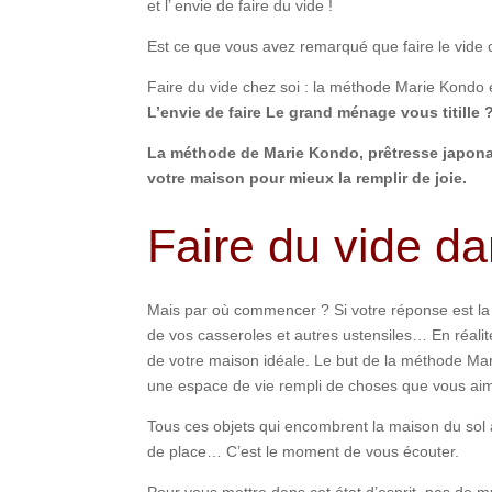
et l’ envie de faire du vide !
Est ce que vous avez remarqué que faire le vide 
Faire du vide chez soi : la méthode Marie Kondo e
L’envie de faire Le grand ménage vous titille 
La méthode de Marie Kondo, prêtresse japon
votre maison pour mieux la remplir de joie.
Faire du vide d
Mais par où commencer ? Si votre réponse est la 
de vos casseroles et autres ustensiles… En réali
de votre maison idéale. Le but de la méthode Mari
une espace de vie rempli de choses que vous aimez
Tous ces objets qui encombrent la maison du sol au 
de place… C’est le moment de vous écouter.
Pour vous mettre dans cet état d’esprit, pas de 