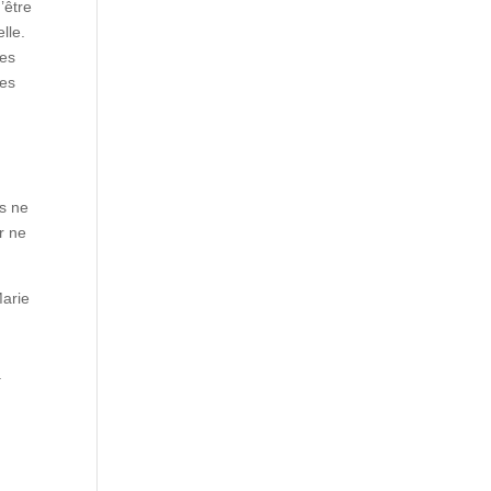
’être
lle.
les
des
is ne
r ne
Marie
a