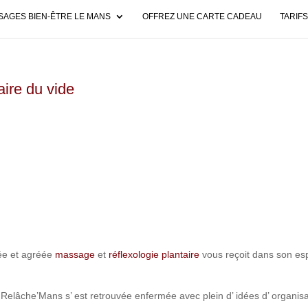
AGES BIEN-ÊTRE LE MANS
OFFREZ UNE CARTE CADEAU
TARIFS
aire du vide
fiée et agréée
massage
et
réflexologie plantaire
vous reçoit dans son es
elâche’Mans s’ est retrouvée enfermée avec plein d’ idées d’ organisa