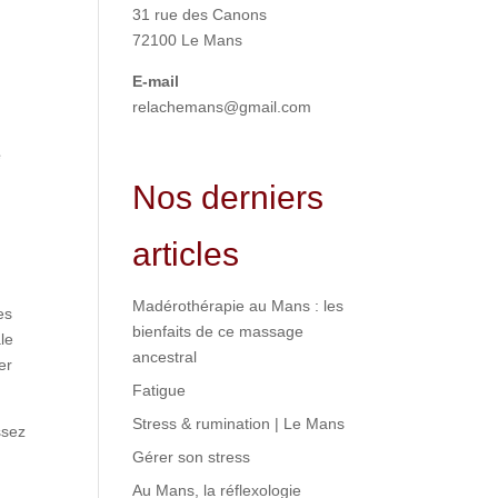
31 rue des Canons
72100 Le Mans
E-mail
relachemans@gmail.com
e
Nos derniers
articles
Madérothérapie au Mans : les
es
bienfaits de ce massage
le
ancestral
er
Fatigue
Stress & rumination | Le Mans
ssez
Gérer son stress
Au Mans, la réflexologie