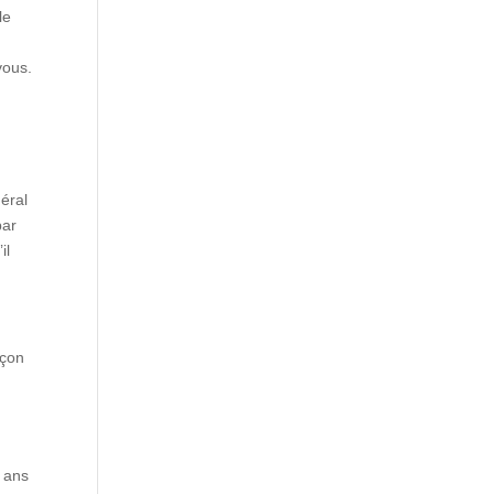
le
vous.
.
néral
par
il
açon
0 ans