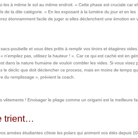
-les à même le sol au même endroit. » Cette phase est cruciale car el
 de la dite catégorie. « En les exposant à la lumière du jour et en les
verez étonnamment facile de juger si elles déclenchent une émotion en 
cs-poubelle et vous êtes prêts à remplir vos tiroirs et étagères vides
n’empilez pas, utilisez la hauteur ! ». Car ce qui est caché est en gé
 c’est dans la nature humaine de vouloir combler les vides. Si vous visez 
 le déclic que doit déclencher ce process, mais en moins de temps qu’
ire du remplissage », prévient la coach.
vêtements ! Envisager le pliage comme un origami est la meilleure f
e trient…
os années étudiantes côtoie les polars qui animent vos étés depuis 1