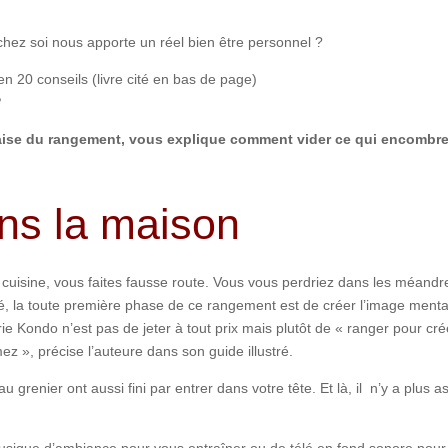
chez soi nous apporte un réel bien être personnel ?
n 20 conseils (livre cité en bas de page)
?
aise du rangement, vous explique comment vider ce qui encombr
ans la maison
cuisine, vous faites fausse route. Vous vous perdriez dans les méandr
té, la toute première phase de ce rangement est de créer l’image menta
e Kondo n’est pas de jeter à tout prix mais plutôt de « ranger pour cré
 », précise l’auteure dans son guide illustré.
grenier ont aussi fini par entrer dans votre tête. Et là, il n’y a plus a
musique d’ambiance pour vous entraîner ou de télé en fond sonore pour