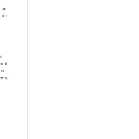
t où
t de
…
et
r il
ous
irme-