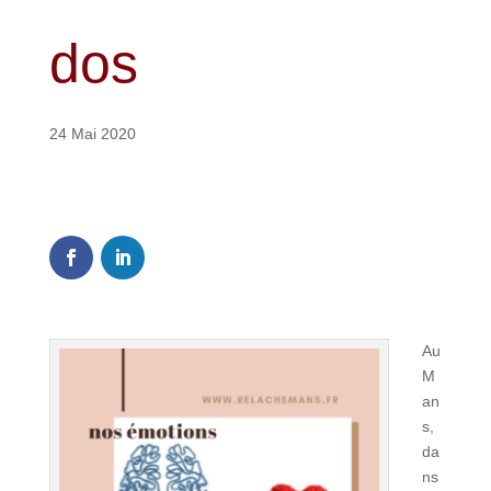
dos
24 Mai 2020
2
Shares
Au
M
an
s,
da
ns